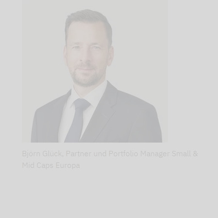
:
peu
avant
le
début
de
l’année,
la
période
des
Björn Glück, Partner und Portfolio Manager Small &
prévisions
Mid Caps Europa
commence...
Les
médias