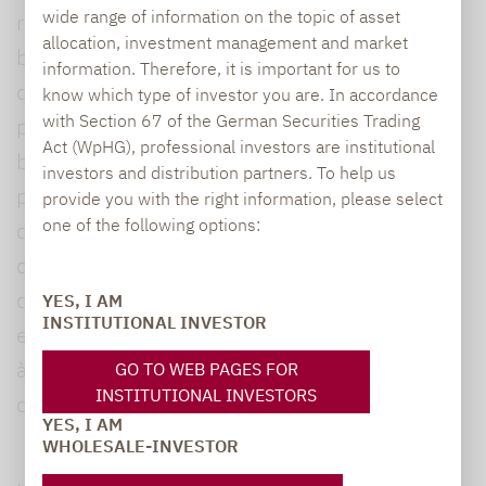
wide range of information on the topic of asset
reçoivent autant d’attention chaque année,
allocation, investment management and market
bien que la plupart des investisseurs savent
information. Therefore, it is important for us to
que les prévisions ponctuelles sont rarement
know which type of investor you are. In accordance
with Section 67 of the German Securities Trading
précises. Cependant, elles ne doivent pas être
Act (WpHG), professional investors are institutional
balayés d’un revers de main, car elles
investors and distribution partners. To help us
proviennent généralement le résultat
provide you with the right information, please select
one of the following options:
de calculs de modèles macroéconomiques
complets qui prennent en compte une variété
de facteurs, préparés par des analystes
YES, I AM
INSTITUTIONAL INVESTOR
expérimentés qui consacrent toute la journée
à analyser les facteurs individuels qui
GO TO WEB PAGES FOR
INSTITUTIONAL INVESTORS
conduisent à la prévision.
YES, I AM
WHOLESALE-INVESTOR