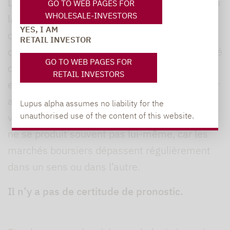
Les bases d’évaluation vont des recherches du
GO TO WEB PAGES FOR
WHOLESALE-INVESTORS
lauréat du prix Nobel Robert Shiller sur les
YES, I AM
causes de la mauvaise évaluation temporaire
RETAIL INVESTOR
des actions (marchés) au calcul souvent utilisé
GO TO WEB PAGES FOR
de la soi-disant année boursière moyenne, qui
RETAIL INVESTORS
est basé sur le concept statistique de la valeur
attendue. Le niveau d’indice prévu ici est la
Lupus alpha assumes no liability for the
unauthorised use of the content of this website.
valeur moyenne attendue, ce qui, cependant,
ne se produit souvent pas lui-même, car les
marchés boursiers dépassent régulièrement
dans un sens ou dans l’autre.
Il n’y a pas de certitude de pronostic.