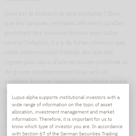
Quel est le scénario le plus probable ? Bien
que les banques centrales affirment qu'elles
prendront des mesures fermes pour lutter
contre l'inflation, il y a de fortes chances que
cette détermination s'étiole dès que des
signes plus clairs d'une récession profonde ou
de graves bouleversements au sein du
système financier apparaîtront, même si cela
implique de composer avec un niveau
Lupus alpha supports institutional investors with a
d’inflation élevé.
wide range of information on the topic of asset
allocation, investment management and market
Les turbulences économiques au Royaume-
information. Therefore, it is important for us to
Uni et la réaction de la Banque d'Angleterre fin
know which type of investor you are. In accordance
with Section 67 of the German Securities Trading
septembre ont montré à quel point les