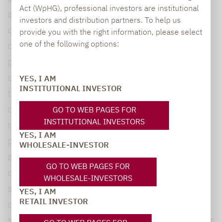
Act (WpHG), professional investors are institutional
autorités monétaires peuvent rapidement se
investors and distribution partners. To help us
défaire de leurs bonnes intentions lorsque les
provide you with the right information, please select
one of the following options:
choses se compliquent. Mais que s'est-il
passé exactement ? La forte hausse des taux
d'emprunt sur les obligations d'État à long
YES, I AM
INSTITUTIONAL INVESTOR
terme a mis les fonds de pension et les
compagnies d'assurance du Royaume-Uni à
GO TO WEB PAGES FOR
INSTITUTIONAL INVESTORS
rude épreuve. Ces turbulences ont contraint
YES, I AM
plusieurs prestataires à liquider des positions
WHOLESALE-INVESTOR
afin de financer les appels de marge sur
GO TO WEB PAGES FOR
diverses stratégies de produits dérivés. La
WHOLESALE-INVESTORS
seule alternative qui restait à la Banque
YES, I AM
RETAIL INVESTOR
d'Angleterre pour éteindre l’incendie était de
se mettre du côté des acheteurs pour endiguer