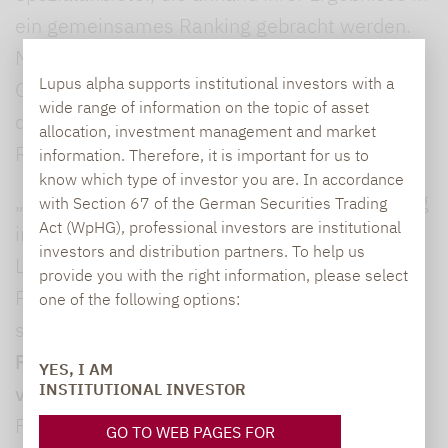
ein gemeinsames Ranking gebracht werden.
Mit 78,4 von 100 Punkten hat Lupus alpha im
Lupus alpha supports institutional investors with a
Gesamt-Ranking den 5. Platz erreicht. Unter
wide range of information on the topic of asset
den 50 Spezialanbietern liegt Lupus alpha auf
allocation, investment management and market
Rang 3.
information. Therefore, it is important for us to
know which type of investor you are. In accordance
„Zum dritten Mal in Folge eine Top-Platzierung
with Section 67 of the German Securities Trading
Act (WpHG), professional investors are institutional
im Capital-Ranking ist ein toller Erfolg für
investors and distribution partners. To help us
Lupus alpha und bestätigt unsere
provide you with the right information, please select
Positionierung als Qualitätsanbieter in
one of the following options:
speziali­sier­ten Anlageklassen“, kommentiert
Ralf Lochmüller, CEO und Managing Partner
YES, I AM
INSTITUTIONAL INVESTOR
von Lupus alpha
, die Platzierung. „Mit diesem
Fokus haben wir als aktiver Manager die
GO TO WEB PAGES FOR