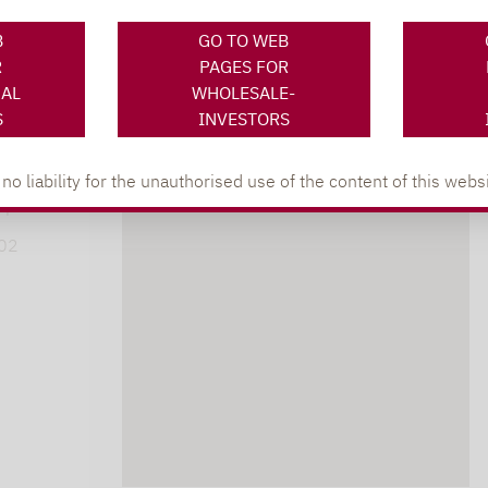
B
GO TO WEB
R
PAGES FOR
NAL
WHOLESALE-
S
INVESTORS
XING
LINKEDIN
s
 liability for the unauthorised use of the content of this websi
lpha.de
402