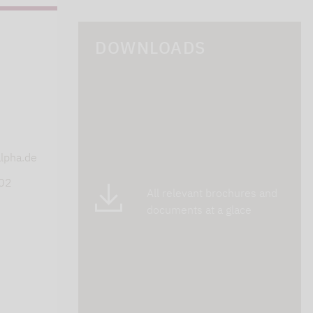
DOWNLOADS
s
lpha.de
402
All relevant brochures and
documents at a glace