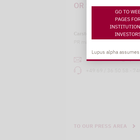
OR SUGGESTIONS:
GO TO WE
PAGES FO
INSTITUTIO
Carsten Michael
INVESTOR
PR manager, Communication
Lupus alpha assumes no
carsten.michael@lupusa
+49 69 / 36 50 58 - 7
TO OUR PRESS AREA