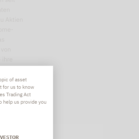
nten
u Aktien
come-
as
 von
 ihre
opic of asset
t for us to know
es Trading Act
To help us provide you
Newsletter
NVESTOR