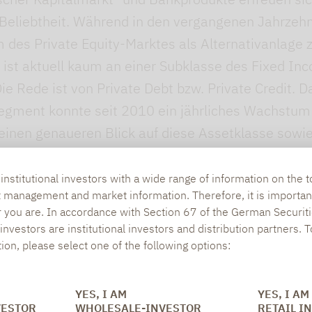
Beliebtheit. Während in den vergangenen Jahrzeh
des Private Equity-Marktes als Alternativanlage z
 ist aktuell kaum an einer Subklasse des Fixed In
 Rede ist von Private Debt bzw. Private Credit. D
egment konnte seit 2010 ein jährliches Wachstum
einen genaueren Blick auf diese Assetklasse sowie
ixed Income-Segmenten zu werfen.
nstitutional investors with a wide range of information on the t
t management and market information. Therefore, it is importan
r you are. In accordance with Section 67 of the German Securiti
nvestors are institutional investors and distribution partners. 
tion, please select one of the following options:
YES, I AM
YES, I AM
SOCIAL MEDIA
ONS
VESTOR
WHOLESALE-INVESTOR
RETAIL I