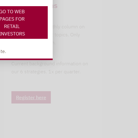
subscriptions
GO TO WEB
leitwolfs view
PAGES FOR
RETAIL
Lupus alpha's monthly column on
INVESTORS
current investment topics. Only
available in German.
te.
alpha insights
Current background information on
our 6 strategies. 1x per quarter.
Register here