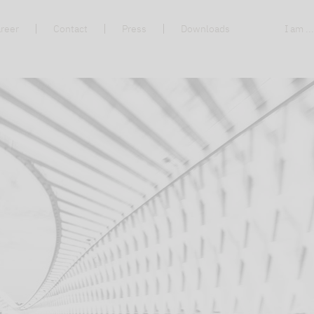
reer
Contact
Press
Downloads
I am ..