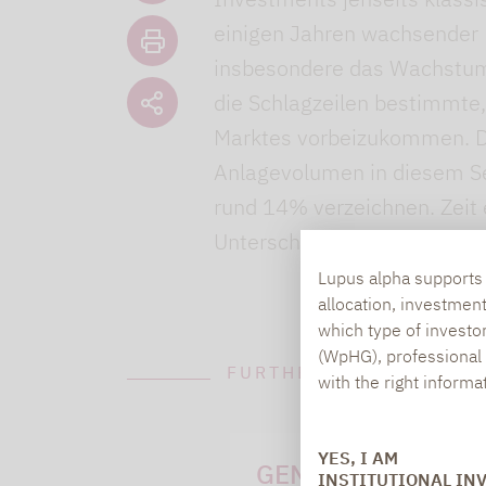
einigen Jahren wachsender 
insbesondere das Wachstum 
die Schlagzeilen bestimmte,
Marktes vorbeizukommen. Die
Anlagevolumen in diesem S
rund 14% verzeichnen. Zeit 
Unterschiede zu anderen F
Lupus alpha supports i
allocation, investmen
which type of investo
(WpHG), professional i
FURTHER INFORMATION
with the right informa
YES, I AM
GENERAL QUESTI
INSTITUTIONAL IN